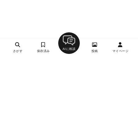
AIに相談
さがす
保存済み
投稿
マイページ