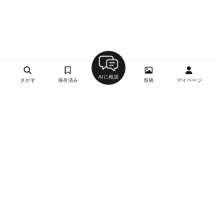
AIに相談
さがす
保存済み
投稿
マイページ