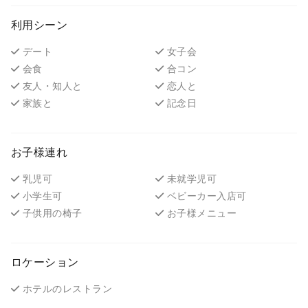
利用シーン
デート
女子会
会食
合コン
友人・知人と
恋人と
家族と
記念日
お子様連れ
乳児可
未就学児可
小学生可
ベビーカー入店可
子供用の椅子
お子様メニュー
ロケーション
ホテルのレストラン