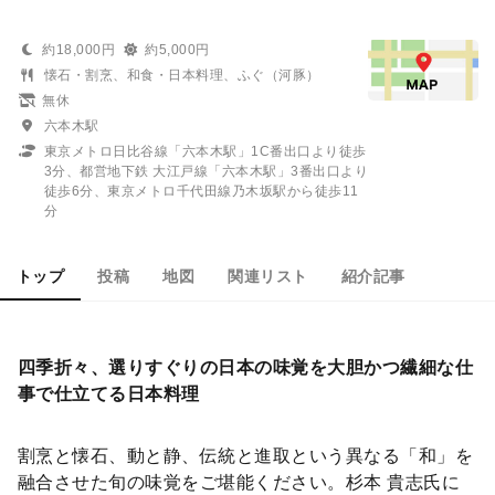
約18,000円
約5,000円
懐石・割烹、和食・日本料理、ふぐ（河豚）
無休
六本木駅
東京メトロ日比谷線「六本木駅」1C番出口より徒歩
3分、都営地下鉄 大江戸線「六本木駅」3番出口より
徒歩6分、東京メトロ千代田線乃木坂駅から徒歩11
分
トップ
投稿
地図
関連リスト
紹介記事
四季折々、選りすぐりの日本の味覚を大胆かつ繊細な仕
事で仕立てる日本料理
割烹と懐石、動と静、伝統と進取という異なる「和」を
融合させた旬の味覚をご堪能ください。杉本 貴志氏に