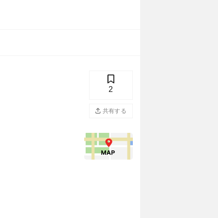
2
共有する