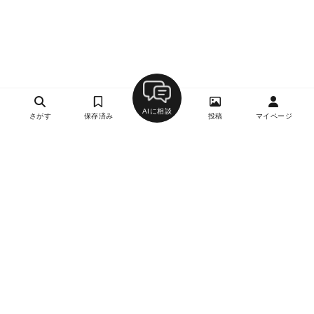
AIに相談
さがす
保存済み
投稿
マイページ