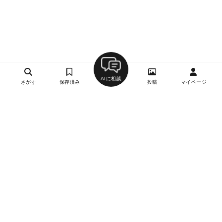
AIに相談
さがす
保存済み
投稿
マイページ