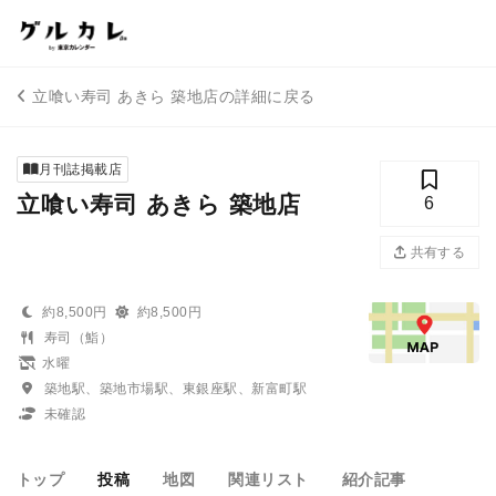
立喰い寿司 あきら 築地店の詳細に戻る
月刊誌掲載店
立喰い寿司 あきら 築地店
6
共有する
約8,500円
約8,500円
寿司（鮨）
水曜
築地駅、築地市場駅、東銀座駅、新富町駅
未確認
トップ
投稿
地図
関連リスト
紹介記事