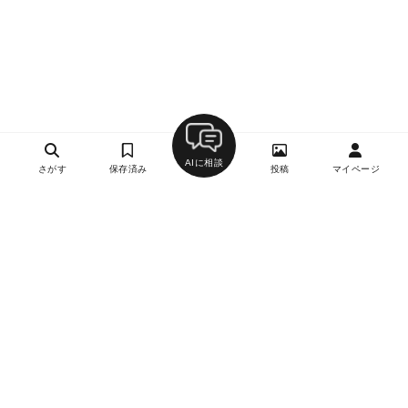
AIに相談
さがす
保存済み
投稿
マイページ