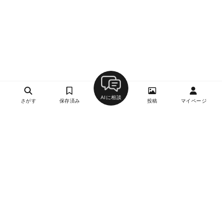
AIに相談
さがす
保存済み
投稿
マイページ