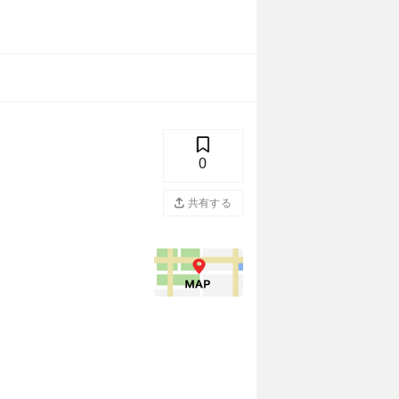
0
共有する