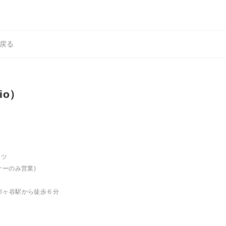
細に戻る
Zio）
ーツ
ーのみ営業)
市ヶ谷駅から徒歩６分