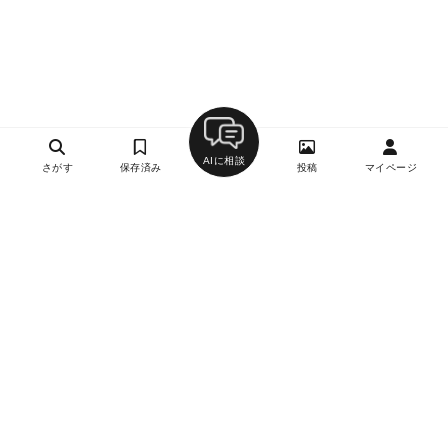
AIに相談
さがす
保存済み
投稿
マイページ