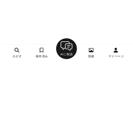
AIに相談
さがす
保存済み
投稿
マイページ