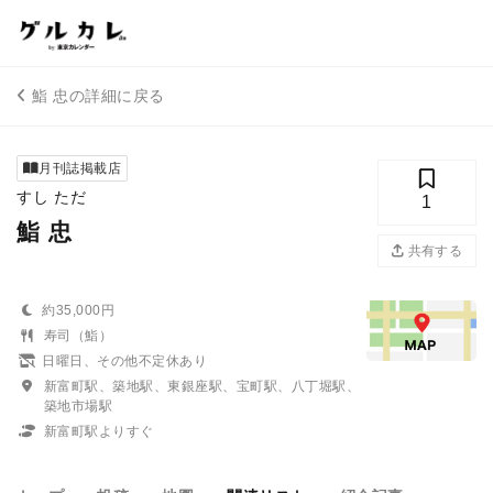
鮨 忠の詳細に戻る
月刊誌掲載店
すし ただ
1
鮨 忠
共有する
約35,000円
寿司（鮨）
日曜日、その他不定休あり
新富町駅、築地駅、東銀座駅、宝町駅、八丁堀駅、
築地市場駅
新富町駅よりすぐ