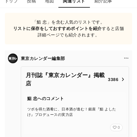
トップ
投稿
地図
関連リスト
紹介記事
「鮨 忠」を含む人気のリストです。
リストに保存をしておすすめポイントを紹介
すると店舗
詳細ページでも紹介されます。
東京カレンダー編集部
月刊誌『東京カレンダー』掲載
3386
店
鮨 忠へのコメント
ツボを得た酒肴に、日本酒が進む！銀座『鮨 よした
け』プロデュースの実力店
0