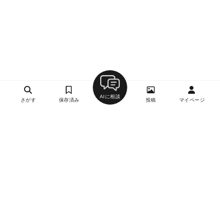
AIに相談
さがす
保存済み
投稿
マイページ