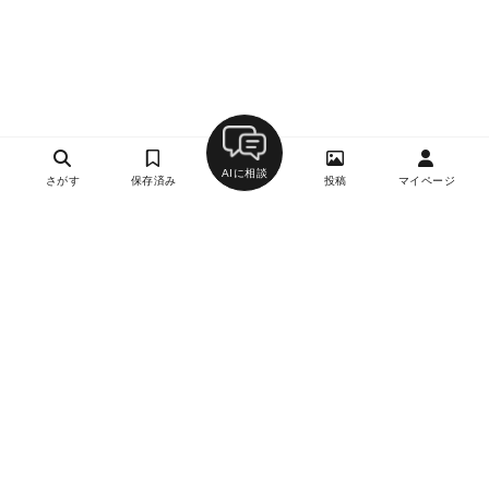
AIに相談
さがす
保存済み
投稿
マイページ