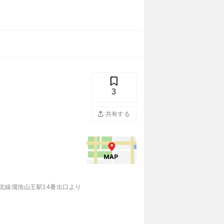
3
共有する
北線溜池山王駅14番出口より