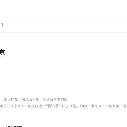
戻る
京
駅、虎ノ門駅、溜池山王駅、国会議事堂前駅
歩6分／東京メトロ銀座線虎ノ門駅3番出口より徒歩10分／東京メトロ銀座線・南