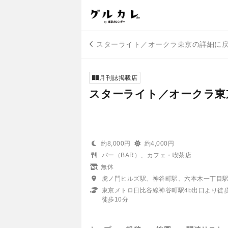
スターライト／オークラ東京の詳細に
月刊誌掲載店
スターライト／オークラ東
約8,000円
約4,000円
バー（BAR）、カフェ・喫茶店
無休
虎ノ門ヒルズ駅、神谷町駅、六本木一丁目
東京メトロ日比谷線神谷町駅4b出口より徒
徒歩10分