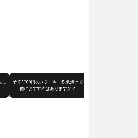
他に
予算5000円のステーキ・鉄板焼きで
小岩駅でフレンチ（フラ
他におすすめはありますか？
で他におすすめはあり