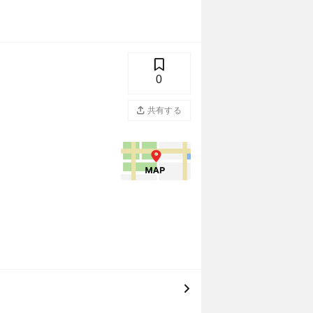
0
共有する