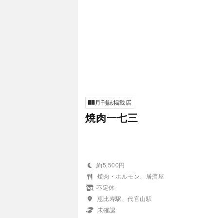
月刊誌掲載店
焼肉一七三
約5,500円
焼肉・ホルモン、居酒屋
不定休
恵比寿駅、代官山駅
未確認