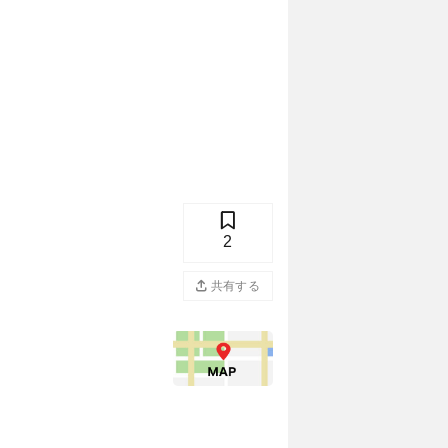
2
共有する