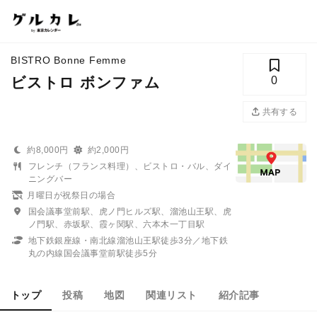
BISTRO Bonne Femme
ビストロ ボンファム
0
共有する
約8,000円
約2,000円
フレンチ（フランス料理）、ビストロ・バル、ダイ
ニングバー
月曜日が祝祭日の場合
国会議事堂前駅、虎ノ門ヒルズ駅、溜池山王駅、虎
ノ門駅、赤坂駅、霞ヶ関駅、六本木一丁目駅
地下鉄銀座線・南北線溜池山王駅徒歩3分／地下鉄
丸の内線国会議事堂前駅徒歩5分
トップ
投稿
地図
関連リスト
紹介記事