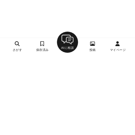
AIに相談
さがす
保存済み
投稿
マイページ