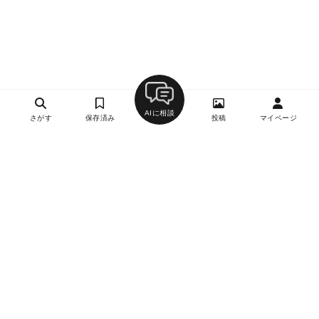
AIに相談
さがす
保存済み
投稿
マイページ