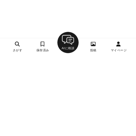
AIに相談
さがす
保存済み
投稿
マイページ