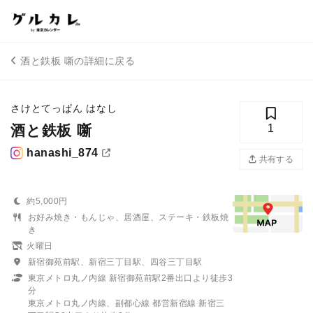
酒と鉄板 噺の詳細に戻る
さけとてっぱん はなし
酒と鉄板 噺
1
hanashi_874
共有する
約5,000円
お好み焼き・もんじゃ、居酒屋、ステーキ・鉄板焼
き
火曜日
新宿御苑前駅、新宿三丁目駅、四谷三丁目駅
東京メトロ丸ノ内線 新宿御苑前駅2番出口より徒歩3
分
東京メトロ丸ノ内線、副都心線 都営新宿線 新宿三