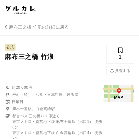
麻布三之橋 竹浪の詳細に戻る
公式
麻布三之橋 竹浪
1
共有する
約20,000円
寿司（鮨）、和食・日本料理、居酒屋
日曜日
麻布十番駅、白金高輪駅
都営バス 三の橋バス停近く
東京メトロ・都営地下鉄 麻布十番駅（出口1） 徒歩
8分
東京メトロ・都営地下鉄 白金高輪駅（出口4） 徒歩
7分