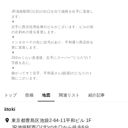
JR池袋駅西口(北)の出口を出て線路を右手に直進し
ます。
▼
左手に西京信用金庫のビルがございます。ビルの前
の左斜めの道を直進します。
▼
ドンキホーテの先に信号があり、平和通り商店街を
更に直進します。
▼
200ｍくらい直進後、左手にスーパー”リコス”のＴ
字路を左に。
▼
曲がってすぐ左手、平和湯さん(銭湯)のとなりの１
階にございます。
トップ
投稿
地図
関連リスト
紹介記事
iitoki
東京都豊島区池袋2-64-11平和ビル 1F
JR池袋駅西口(北)の出口から徒歩6分