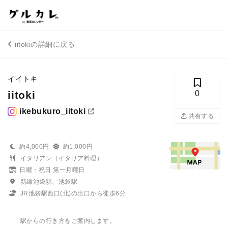
iitokiの詳細に戻る
イイトキ
iitoki
0
ikebukuro_iitoki
共有する
約4,000円
約1,000円
イタリアン（イタリア料理）
日曜・祝日 第一月曜日
新線池袋駅、池袋駅
JR池袋駅西口(北)の出口から徒歩6分
駅からの行き方をご案内します。