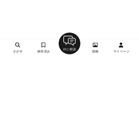
AIに相談
さがす
保存済み
投稿
マイページ