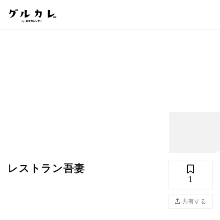
レストラン吾妻
1
写真
共有する