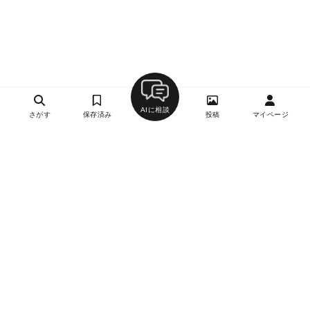
AIに相談
さがす
保存済み
投稿
マイページ