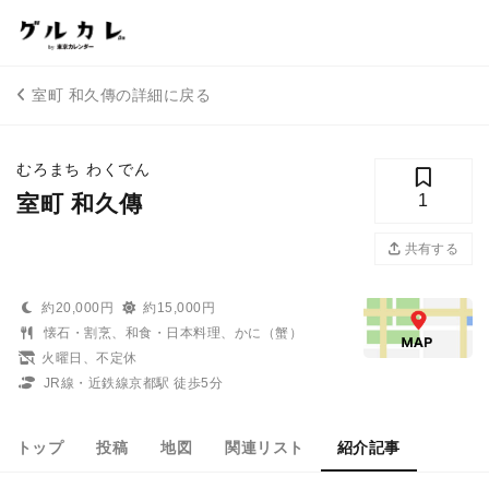
室町 和久傳の詳細に戻る
むろまち わくでん
室町 和久傳
1
共有する
約20,000円
約15,000円
懐石・割烹、和食・日本料理、かに（蟹）
火曜日、不定休
JR線・近鉄線京都駅 徒歩5分
トップ
投稿
地図
関連リスト
紹介記事