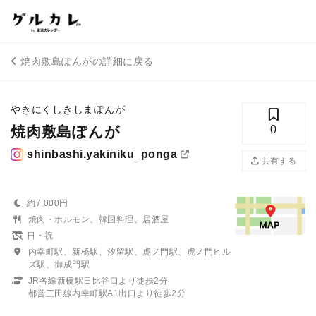
焼肉敷島ぽんがの詳細に戻る
やきにくしきしまぽんが
焼肉敷島ぽんが
0
shinbashi.yakiniku_ponga
共有する
約7,000円
焼肉・ホルモン、韓国料理、居酒屋
日・祝
内幸町駅、新橋駅、汐留駅、虎ノ門駅、虎ノ門ヒル
ズ駅、御成門駅
JR各線新橋駅日比谷口より徒歩2分
都営三田線内幸町駅A1出口より徒歩2分