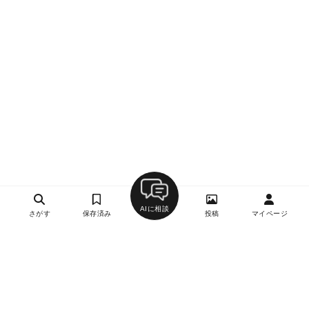
AIに相談
さがす
保存済み
投稿
マイページ