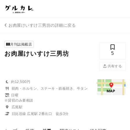
お肉屋けいすけ三男坊の詳細に戻る
月刊誌掲載店
お肉屋けいすけ三男坊
5
共有する
約12,500円
焼肉・ホルモン、ステーキ・鉄板焼き、牛タン
日曜
※貸切のみ要相談
広尾駅
日比谷線 広尾駅 2番出口 徒歩3分