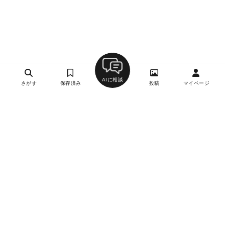
AIに相談
さがす
保存済み
投稿
マイページ