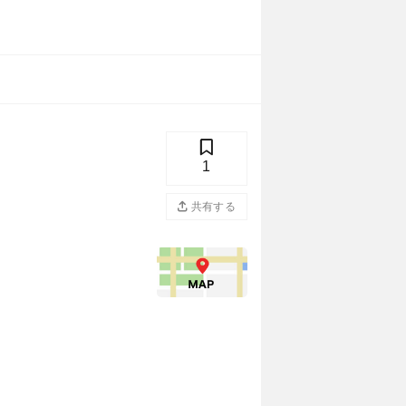
1
共有する