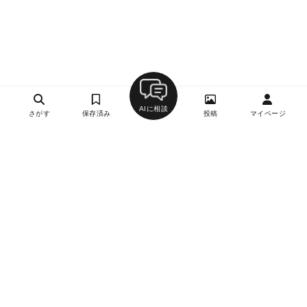
AIに相談
さがす
保存済み
投稿
マイページ