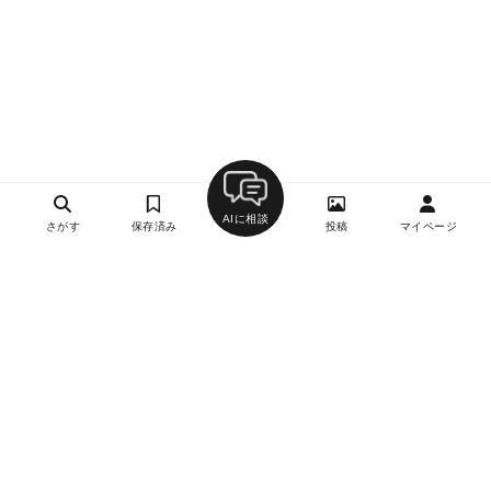
AIに相談
さがす
保存済み
投稿
マイページ