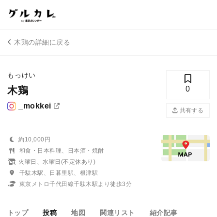
木鶏の詳細に戻る
もっけい
木鶏
0
_mokkei
共有する
約10,000円
和食・日本料理、日本酒・焼酎
火曜日、水曜日(不定休あり)
千駄木駅、日暮里駅、根津駅
東京メトロ千代田線千駄木駅より徒歩3分
トップ
投稿
地図
関連リスト
紹介記事