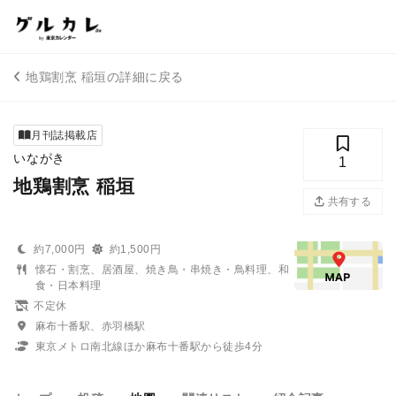
地鶏割烹 稲垣の詳細に戻る
月刊誌掲載店
いながき
1
地鶏割烹 稲垣
共有する
約7,000円
約1,500円
懐石・割烹、居酒屋、焼き鳥・串焼き・鳥料理、和
食・日本料理
不定休
麻布十番駅、赤羽橋駅
東京メトロ南北線ほか麻布十番駅から徒歩4分