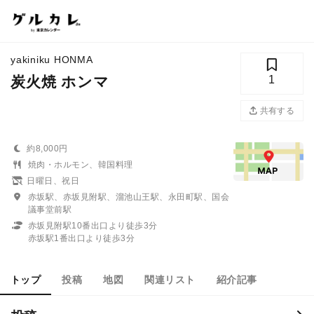
yakiniku HONMA
炭火焼 ホンマ
1
共有する
約8,000円
焼肉・ホルモン、韓国料理
日曜日、祝日
赤坂駅、赤坂見附駅、溜池山王駅、永田町駅、国会
議事堂前駅
赤坂見附駅10番出口より徒歩3分
赤坂駅1番出口より徒歩3分
トップ
投稿
地図
関連リスト
紹介記事