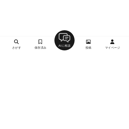
AIに相談
さがす
保存済み
投稿
マイページ