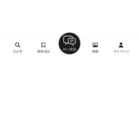
AIに相談
さがす
保存済み
投稿
マイページ