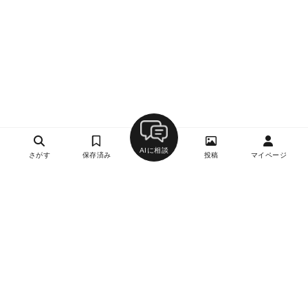
AIに相談
さがす
保存済み
投稿
マイページ