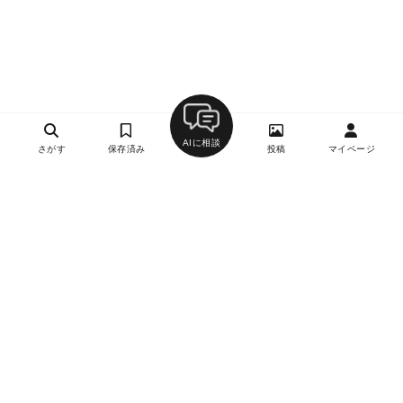
AIに相談
さがす
保存済み
投稿
マイページ