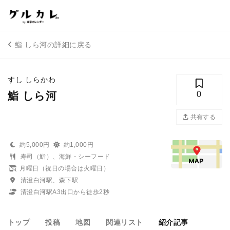
鮨 しら河の詳細に戻る
すし しらかわ
鮨 しら河
0
共有する
約5,000円
約1,000円
寿司（鮨）、海鮮・シーフード
月曜日（祝日の場合は火曜日）
清澄白河駅、森下駅
清澄白河駅A3出口から徒歩2秒
トップ
投稿
地図
関連リスト
紹介記事