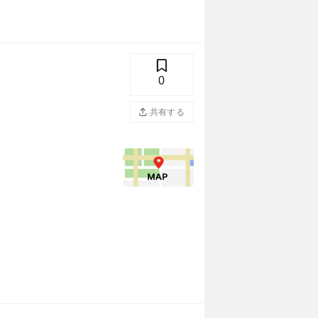
0
共有する