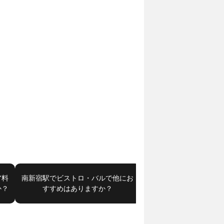
ア料
南新宿駅でビストロ・バルで他にお
北参道駅でビストロ・バ
か？
すすめはありますか？
すすめはあります