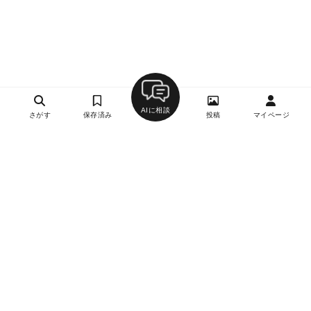
AIに相談
さがす
保存済み
投稿
マイページ