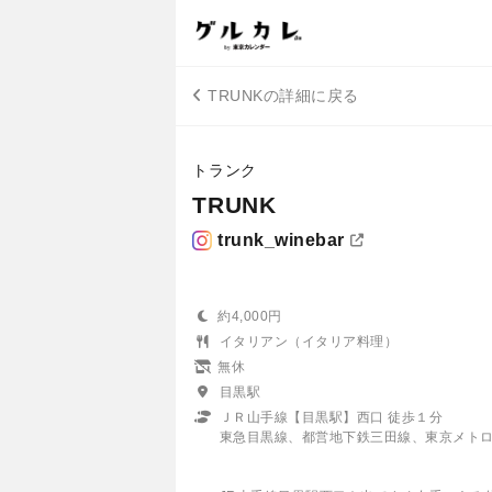
TRUNKの詳細に戻る
トランク
TRUNK
trunk_winebar
約4,000円
イタリアン（イタリア料理）
無休
目黒駅
ＪＲ山手線【目黒駅】西口 徒歩１分
東急目黒線、都営地下鉄三田線、東京メト