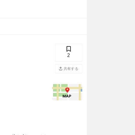
2
共有する