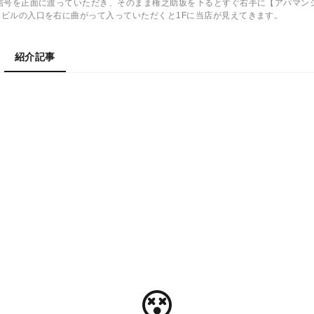
信号を正面に渡っていただき、そのまま権之助坂を下るとすぐ右手に【アパマン
ビルの入口を右に曲がって入っていただくと1Fに当店が見えてきます。
紹介記事