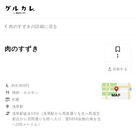
肉のすずきの詳細に戻る
肉のすずき
1
共有する
約8,000円
焼肉・ホルモン
月曜
浅草駅
浅草駅徒歩10分（浅草駅から馬道通りを北へ馬道交
差点から言問通りを西へ入り、雷5656会館の角を北
へ200メートル）