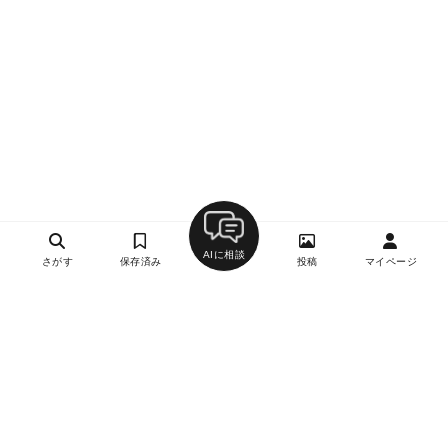
AIに相談
さがす
保存済み
投稿
マイページ