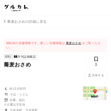
蕎麦おさめの詳細に戻る
移転前の店舗情報です。新しい店舗情報は
蕎麦おさめ
をご覧くださ
い。
移転
月刊誌掲載店
蕎麦おさめ
1
共有する
約13,000円
そば・うどん
日曜、祝日
※土曜は不定休
六本木駅、乃木坂駅