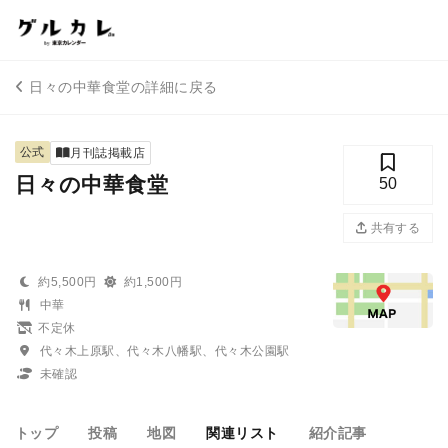
日々の中華食堂の詳細に戻る
公式
月刊誌掲載店
日々の中華食堂
50
共有する
約5,500円
約1,500円
中華
不定休
代々木上原駅、代々木八幡駅、代々木公園駅
未確認
トップ
投稿
地図
関連リスト
紹介記事