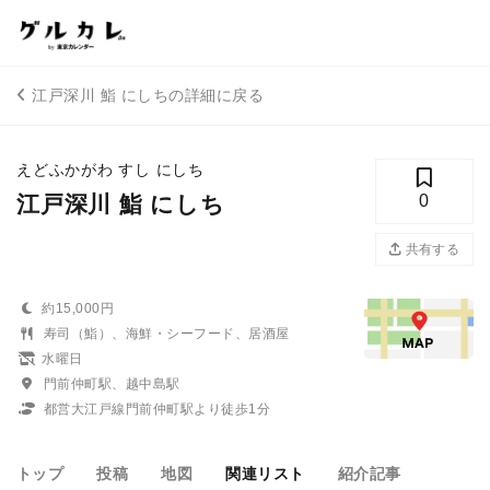
江戸深川 鮨 にしちの詳細に戻る
えどふかがわ すし にしち
江戸深川 鮨 にしち
0
共有する
約15,000円
寿司（鮨）、海鮮・シーフード、居酒屋
水曜日
門前仲町駅、越中島駅
都営大江戸線門前仲町駅より徒歩1分
トップ
投稿
地図
関連リスト
紹介記事