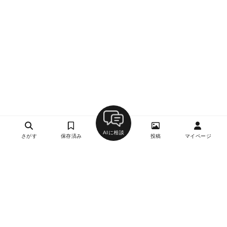
AIに相談
さがす
保存済み
投稿
マイページ