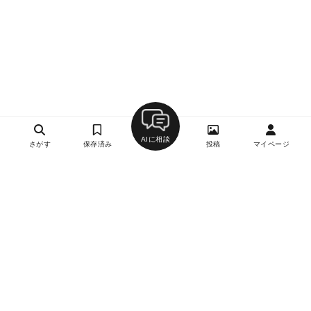
AIに相談
さがす
保存済み
投稿
マイページ