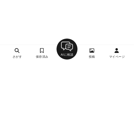
AIに相談
さがす
保存済み
投稿
マイページ