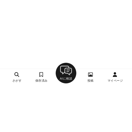
AIに相談
さがす
保存済み
投稿
マイページ