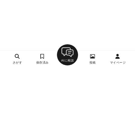
AIに相談
さがす
保存済み
投稿
マイページ