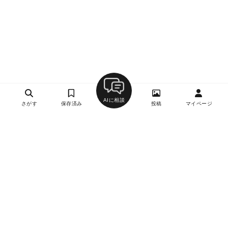
AIに相談
さがす
保存済み
投稿
マイページ