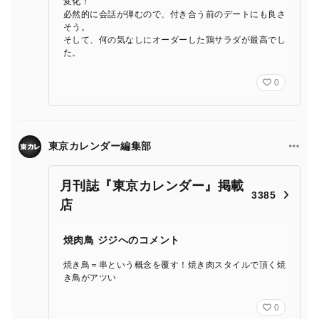
変化！
必然的に会話が弾むので、付き合う前のデートにも良さ
そう。
そして、何の気なしにオーダーした鶏サラダが最高でし
た。
0
東京カレンダー編集部
月刊誌『東京カレンダー』掲載
3385
店
焼肉鳥 ジジへのコメント
焼き鳥＝串という概念を覆す！焼き肉スタイルで頂く焼
き鳥がアツい
0