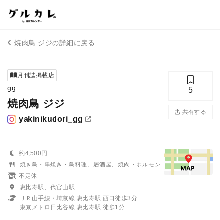
焼肉鳥 ジジの詳細に戻る
月刊誌掲載店
gg
5
焼肉鳥 ジジ
共有する
yakinikudori_gg
約4,500円
焼き鳥・串焼き・鳥料理、居酒屋、焼肉・ホルモン
不定休
恵比寿駅、代官山駅
ＪＲ山手線・埼京線 恵比寿駅 西口徒歩3分
東京メトロ日比谷線 恵比寿駅 徒歩1分